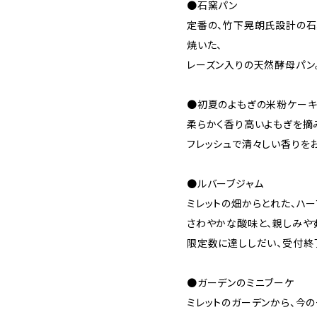
●石窯パン
定番の、竹下晃朗氏設計の石
焼いた、
レーズン入りの天然酵母パン
●初夏のよもぎの米粉ケー
柔らかく香り高いよもぎを摘
フレッシュで清々しい香りを
●ルバーブジャム
ミレットの畑からとれた、ハー
さわやかな酸味と、親しみや
限定数に達ししだい、受付終
●ガーデンのミニブーケ
ミレットのガーデンから、今